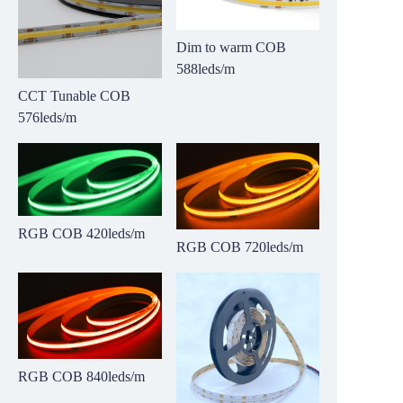
Dim to warm COB
588leds/m
CCT Tunable COB
576leds/m
RGB COB 420leds/m
RGB COB 720leds/m
RGB COB 840leds/m