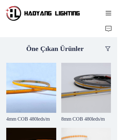
Baş sahypa
Öne Çıkan Ürünler
Harytlar
Hakkımızda
Özelleştirilmiş Hizmet
Kaynak
Haberler
4mm COB 480leds/m
8mm COB 480leds/m