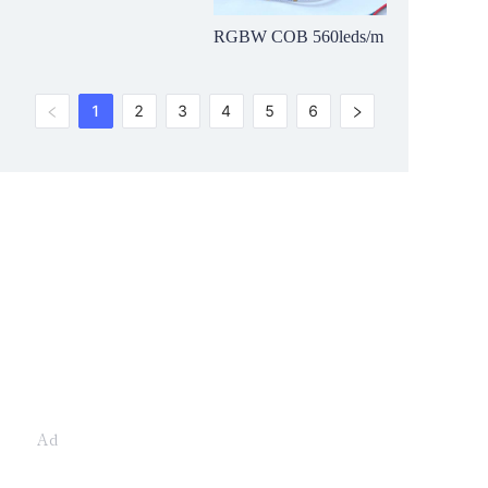
RGBW COB 560leds/m
1
2
3
4
5
6
Leave your
information and
we will contact you.
Ad