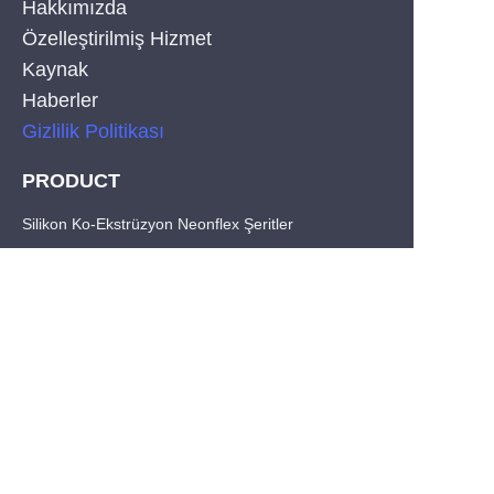
Hakkımızda
Özelleştirilmiş Hizmet
Kaynak
Haberler
Gizlilik Politikası
PRODUCT
TR
Silikon Ko-Ekstrüzyon Neonflex Şeritler
COB LED Strips
SMD LED Şeritler
CONTACT
Tel: +86-755-29515388