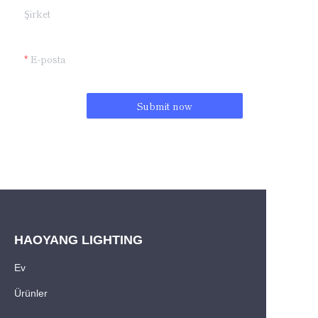
Şirket
E-posta
Submit now
HAOYANG LIGHTING
Ev
Ürünler