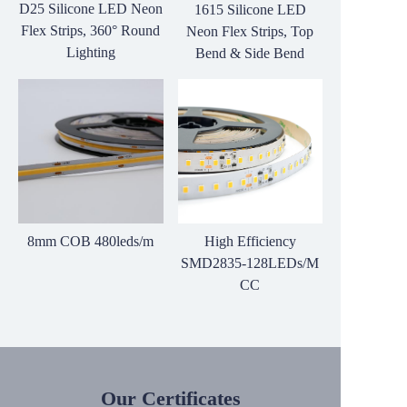
D25 Silicone LED Neon
1615 Silicone LED
Flex Strips, 360° Round
Neon Flex Strips, Top
Lighting
Bend & Side Bend
8mm COB 480leds/m
High Efficiency
SMD2835-128LEDs/M
CC
Our Certificates