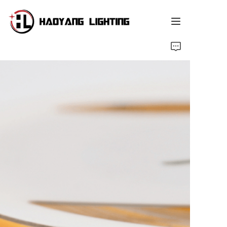
Baş sahypa
Harytlar
Hakkımızda
Özelleştirilmiş Hizmet
Kaynak
Haberler