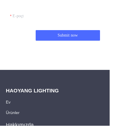
E-poçt
Submit now
HAOYANG LIGHTING
Ev
Ürünler
TR
Hakkımızda