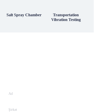
Salt Spray Chamber
Transportation
Vibration Testing
Leave your information
and
we will contact you.
Ad
Şirkət