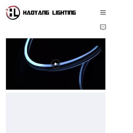
Page d'accueil
Produit
À propos de nous
Service personnalisé
Ressource
Nouvelles