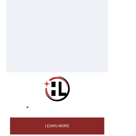
“
LEARN MORE