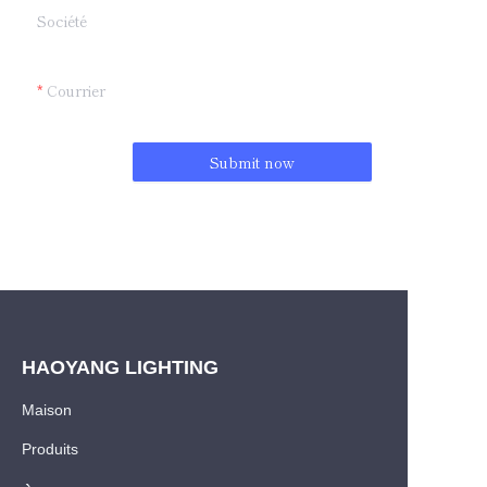
Société
Courrier
Submit now
HAOYANG LIGHTING
Maison
Produits