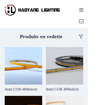
Page d'accueil
Produits en vedette
Produit
À propos de nous
Service personnalisé
Ressource
Nouvelles
4mm COB 480leds/m
8mm COB 480leds/m