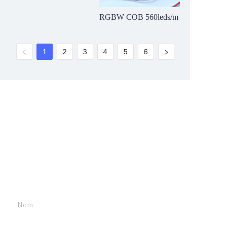
RGBW COB 560leds/m
1
2
3
4
5
6
Leave your
information and
we will contact you.
Nom