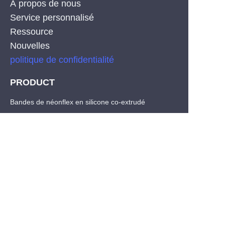
À propos de nous
Service personnalisé
Ressource
Nouvelles
politique de confidentialité
PRODUCT
FR
Bandes de néonflex en silicone co-extrudé
COB LED Strips
Bandes de LED SMD
CONTACT
Tel: +86-755-29515388