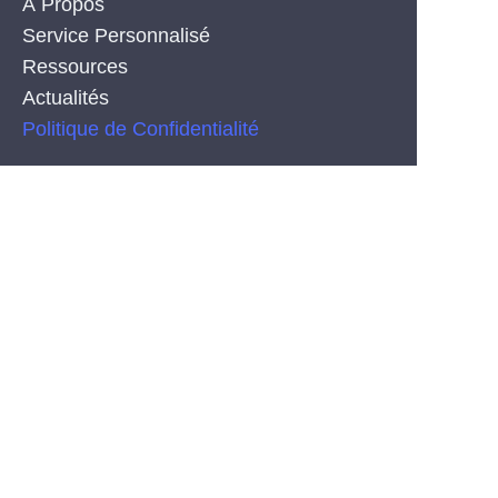
À Propos
Service Personnalisé
Ressources
Actualités
FR
Politique de Confidentialité
PRODUCT
Bandes de néonflex en silicone en co-extrusion
COB LED Strips
Bandes de LED SMD
CONTACT
Tel: +86-755-29515388