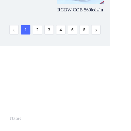
RGBW COB 560leds/m
1
2
3
4
5
6
Leave your
information and
we will contact you.
Name