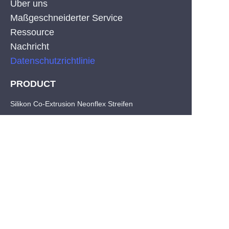
Über uns
Maßgeschneiderter Service
Ressource
Nachricht
Datenschutzrichtlinie
PRODUCT
DE
Silikon Co-Extrusion Neonflex Streifen
COB LED Strips
SMD LED Streifen
CONTACT
Tel: +86-755-29515388