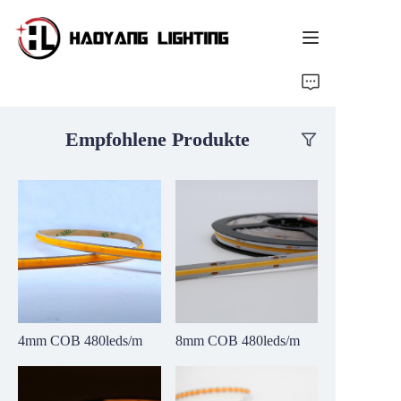
Homepage
Empfohlene Produkte
Produkt
Über uns
Kundenspezifischer Service
Ressource
Nachrichten
4mm COB 480leds/m
8mm COB 480leds/m