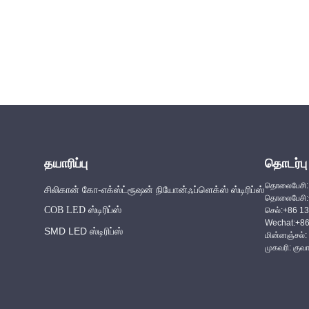
தயாரிப்பு
தொடர்பு
தொலைபேசி:
சிலிகான் கோ-எக்ஸ்ட்ரூஷன் நியோன்ஃப்ளெக்ஸ் ஸ்டிரிப்ஸ்
தொலைபேசி:
COB LED ஸ்டிரிப்ஸ்
செல்:+86 
Wechat:+8
SMD LED ஸ்டிரிப்ஸ்
மின்னஞ்சல்:
முகவரி: குவா