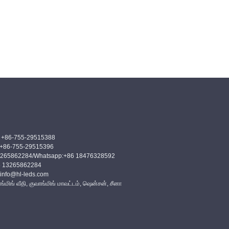
 +86-755-29515388
+86-755-29515396
13265862284/Whatsapp:+86 18476328592
6 13265862284
 info@hl-leds.com
ங்மிங் வீதி, குவாங்மிங் மாவட்டம், ஷென்சன், சீனா