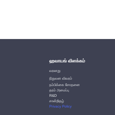
ஹவாயங் விளக்கம்
வரலாறு
நிறுவன விவரம்
நம்பிக்கை சோதனை
தரம் அமைப்பு
R&D
சான்றிதழ்
Privacy Policy