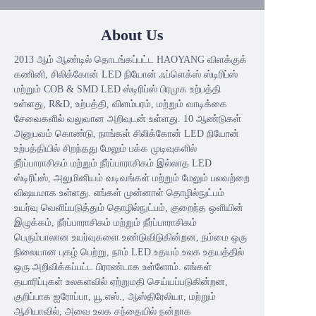
About Us
2013 ஆம் ஆண்டில் தொடங்கப்பட்ட HAOYANG விளக்குக்
கணினி, சிலிக்கோன் LED நியோன் ஃப்ளெக்ஸ் ஸ்டிரிப்ஸ்
மற்றும் COB & SMD LED ஸ்டிரிப்ஸ் பிரமுக உற்பத்தி
உள்ளது, R&D, உற்பத்தி, விளம்பரம், மற்றும் வாடிக்கை
சேவைகளில் வலுவான அறிவுடன் உள்ளது. 10 ஆண்டுகள்
அனுபவம் கொண்டு, நாங்கள் சிலிக்கோன் LED நியோன்
உற்பத்தியில் சிறந்தது மேலும் பக்க முடிவுகளில்
நீர்ப்பாராசிகம் மற்றும் நீர்ப்பாராசிகம் இல்லாத LED
ஸ்டிரிப்ஸ், அலுமினியம் வடிவங்கள் மற்றும் மேலும் பலவற்றை
விஷயமாக உள்ளது. எங்கள் முன்னாள் தொழில்நுட்பம்
உயர்வு வெளிப்படுத்தும் தொழில்நுட்பம், குறைந்த ஒளியின்
இழுக்கம், நீர்ப்பாராசிகம் மற்றும் நீர்ப்பாராசிகம்
பெரும்பாலான உயர்வுகளை உண்டுவிடுகின்றன, நம்மை ஒரு
நிலையான புகழ் பெற்று, நாம் LED உதயம் உலக உதயத்தில்
ஒரு அறிவிக்கப்பட்ட பிராண்டாக உள்ளோம். எங்கள்
தயாரிப்புகள் உலகளவில் ஏற்றுமதி செய்யப்படுகின்றன,
குறிப்பாக ஐரோப்பா, யூ.எஸ்., ஆஸ்திரேலியா, மற்றும்
ஆசியாவில், அவை உலக சந்தையில் நன்றாக