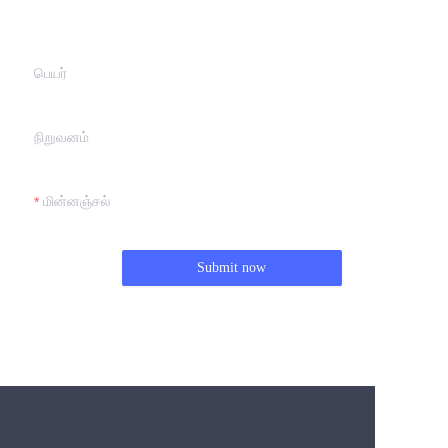
we will contact you.
பெயர்
நிறுவனம்
மின்னஞ்சல்
Submit now