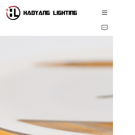
முதன்முதல் பக்கம்
விற்பனைகள்
எங்களை பற்றி
தனிப்பயன் சேவை
வளம்
செய்திகள்