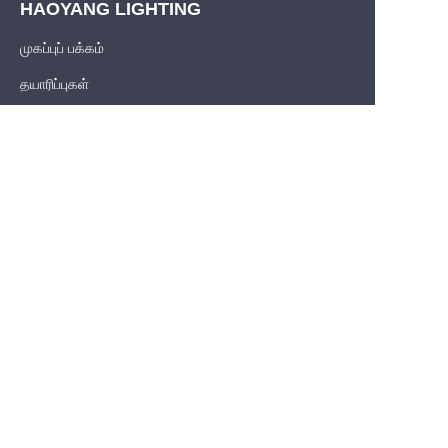
HAOYANG LIGHTING
முகப்புப் பக்கம்
TAM
தயாரிப்புகள்
எங்களை பற்றி
தனிப்பயனாக்கப்பட்ட சேவை
வளம்
செய்தி
தனியுரிமைக் கொள்கை
PRODUCT
சிலிகான் கோ-எக்ஸ்ட்ரூஷன் நியான்ஃப்ளெக்ஸ் ஸ்ட்ரிப்ஸ்
COB LED Strips
SMD LED ஸ்டிரிப்ஸ்