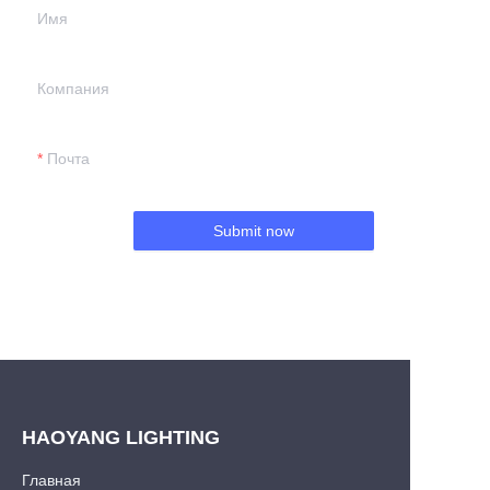
Имя
Компания
Почта
Submit now
HAOYANG LIGHTING
Главная