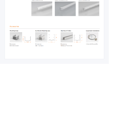
Leave your
information and
we will contact you.