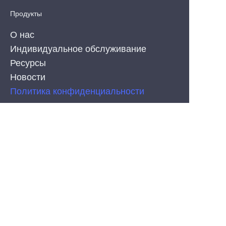
Продукты
О нас
Индивидуальное обслуживание
Ресурсы
Новости
RU
Политика конфиденциальности
PRODUCT
Силиконовые неоновые ленты с коэкструзией
COB LED Strips
Светодиодные ленты SMD