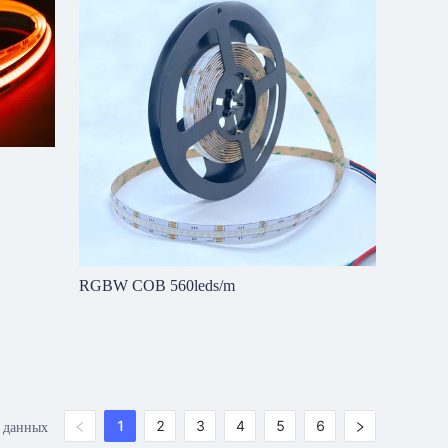
RGBW COB 560leds/m
й данных
1
2
3
4
5
6