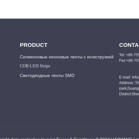
PRODUCT
CONTA
Tel: +86-7
Силиконовые неоновые ленты с коэкструзией
Fax:+86-7
COB LED Strips
Светодиодные ленты SMD
E-mail: inf
Address :Th
park,Guang
District.Sh