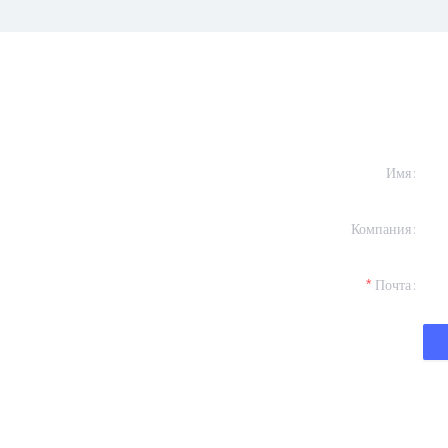
Имя
formation and
Компания
t you.
Почта