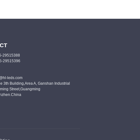
CT
55-29515388
55-29515396
o@hl-leds.com
e 3th Building,Area A, Ganshan Industrial
ming Street,Guangming
enzhen.China