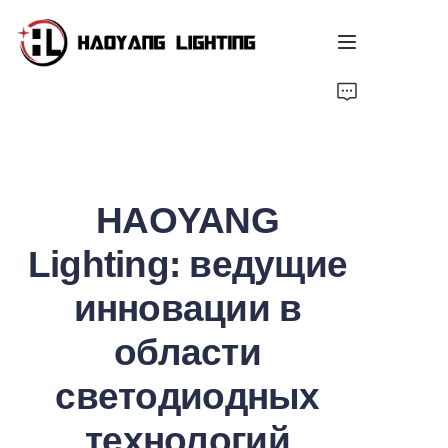
Главная страница
Продукт
HAOYANG
О нас
Lighting: ведущие
Индивидуальный сервис
инновации в
Ресурс
области
Новости
светодиодных
технологий