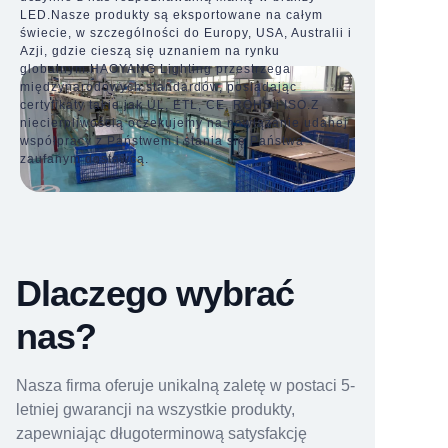
LED.
Nasze produkty są eksportowane na całym
świecie, w szczególności do Europy, USA, Australii i
Azji, gdzie cieszą się uznaniem na rynku
globalnym.
HAOYANG Lighting przestrzega
międzynarodowych standardów, posiadając
certyfikaty takie jak UL, ETL, CE, ROHS i ISO.
Z
niecierpliwością oczekujemy na nawiązanie udanej
współpracy z Państwem i stania się Państwa
zaufanym dostawcą.
Dlaczego wybrać
nas?
Nasza firma oferuje unikalną zaletę w postaci 5-
letniej gwarancji na wszystkie produkty,
zapewniając długoterminową satysfakcję