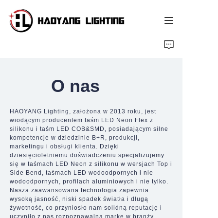
Strona główna
Produkt
O nas
O nas
HAOYANG Lighting, założona w 2013 roku, jest
wiodącym producentem taśm LED Neon Flex z
Usługa dostosowana
silikonu i taśm LED COB&SMD, posiadającym silne
kompetencje w dziedzinie B+R, produkcji,
marketingu i obsługi klienta. Dzięki
Zasób
dziesięcioletniemu doświadczeniu specjalizujemy
się w taśmach LED Neon z silikonu w wersjach Top i
Side Bend, taśmach LED wodoodpornych i nie
Wiadomości
wodoodpornych, profilach aluminiowych i nie tylko.
Nasza zaawansowana technologia zapewnia
wysoką jasność, niski spadek światła i długą
żywotność, co przyniosło nam solidną reputację i
uczyniło z nas rozpoznawalną markę w branży