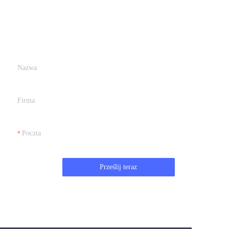
Zostaw swoje dane i
skontaktujemy się z
Tobą.
Nazwa
Firma
Poczta
Prześlij teraz