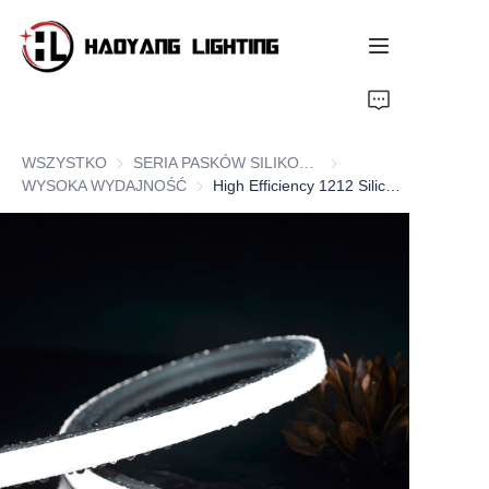
Strona główna
WSZYSTKO
SERIA PASKÓW SILIKONOWYCH NEON
SERIA PASKÓW SILI
Produkt
WYSOKA WYDAJNOŚĆ
WYSOKA WYDAJNOŚĆ
High Efficiency 1212 Silicone LED Neon Flex Strips, Top Bend
O nas
Usługa dostosowana
Zasób
Wiadomości