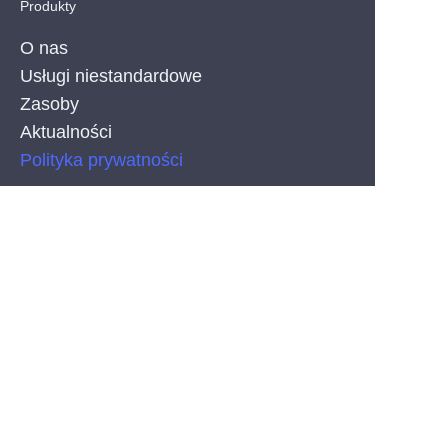
Produkty
O nas
Usługi niestandardowe
Zasoby
Aktualności
PO
Polityka prywatności
PRODUCT
Paski Neonflex z silikonowym współwytłaczaniem
COB LED Strips
Paski LED SMD
CONTACT