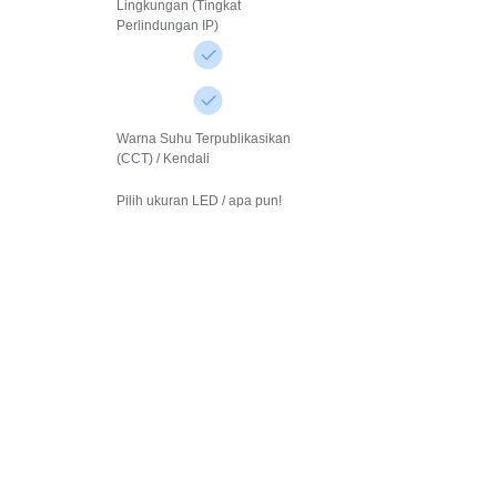
Lingkungan (Tingkat
Perlindungan IP)
Warna Suhu Terpublikasikan
(CCT) / Kendali
Pilih ukuran LED / apa pun!
Tinggalkan informasi
Anda dan
kami akan
menghubungi Anda.