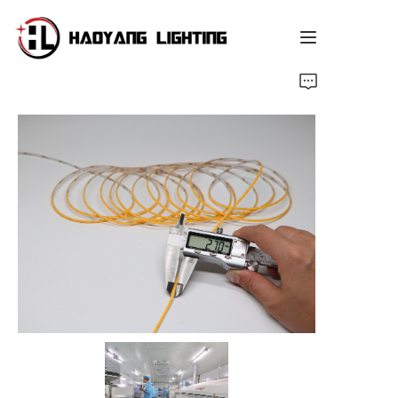
Halaman Utama
Produk
Tentang Kami
Layanan Disesuaikan
Sumber Daya
Berita