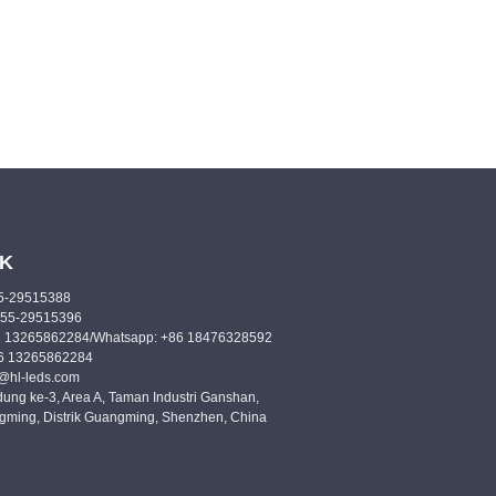
K
55-29515388
755-29515396
6 13265862284/Whatsapp: +86 18476328592
86 13265862284
o@hl-leds.com
ung ke-3, Area A, Taman Industri Ganshan,
gming, Distrik Guangming, Shenzhen, China