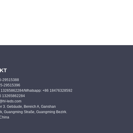
KT
55-29515388
55-29515396
6 13265862284/Whatsapp: +86 18476328592
86 13265862284
o@hl-leds.com
er 3. Gebäude, Bereich A, Ganshan
rk, Guangming Straße, Guangming Bezirk.
China