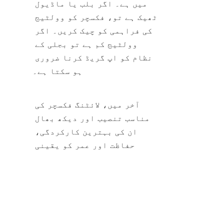
میں ہے۔ اگر بلب یا ماڈیول 
ٹھیک ہے تو، فکسچر کو وولٹیج 
کی فراہمی کو چیک کریں۔ اگر 
وولٹیج کم ہے تو بجلی کے 
نظام کو اپ گریڈ کرنا ضروری 
ہو سکتا ہے۔
آخر میں، لائٹنگ فکسچر کی 
مناسب تنصیب اور دیکھ بھال 
ان کی بہترین کارکردگی، 
UR
حفاظت اور عمر کو یقینی 
بنانے کے لیے ضروری ہے۔ اس 
مضمون میں فراہم کردہ رہنما 
خطوط اور تجاویز پر عمل 
کرکے، کاروبار اور افراد 
اپنے لائٹنگ فکسچر کو صحیح 