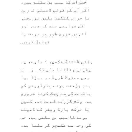
خطرات کا سبب بن سکتے ہیں۔ 
اگر آپ کو کوئی ڈھیلی تاریں 
یا خراب کنکشن ملیں تو بجلی 
کی فراہمی بند کر دیں اور 
انہیں فوری طور پر مرمت یا 
تبدیل کریں۔
ہائی لائٹنگ فکسچر کے لیے، یہ 
یقینی بنانے کے لیے کہ یہ اب 
بھی محفوظ طریقے سے جڑا ہوا 
ہے، بڑھتے ہوئے ہارڈویئر کو 
باقاعدگی سے چیک کرنا ضروری 
ہے۔ وقت گزرنے کے ساتھ، کمپن 
یا حرکت ہارڈ ویئر کے ڈھیلے 
ہونے کا سبب بن سکتی ہے، جس 
کی وجہ سے فکسچر گر سکتا ہے۔ 