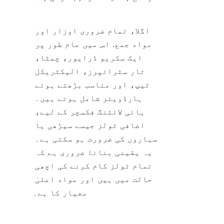
اگلا، تمام ضروری اوزار اور 
مواد جمع. اس میں عام طور پر 
ایک سکریو ڈرایور، چمٹا، 
تار سٹرائپرز، الیکٹریکل 
ٹیپ، اور مناسب بڑھتے ہوئے 
ہارڈویئر شامل ہوتے ہیں۔ 
ہائی لائٹنگ فکسچر کے لیے، 
اضافی ٹولز جیسے سیڑھی یا 
سہاروں کی ضرورت ہو سکتی ہے۔ 
یہ یقینی بنانا ضروری ہے کہ 
تمام ٹولز کام کرنے کی اچھی 
حالت میں ہیں اور مواد اعلیٰ 
معیار کا ہے۔