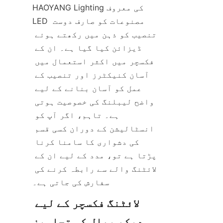
HAOYANG Lighting کی معروف 
LED مصنوعات کو صارف دوست 
تنصیب کو ذہن میں رکھتے ہوئے 
ڈیزائن کیا گیا ہے۔ ان کے 
فکسچر میں اکثر استعمال میں 
آسان کنیکٹرز اور تنصیب کے 
عمل کو آسان بنانے کے لیے 
واضح لیبلنگ کی خصوصیت ہوتی 
ہے۔ تاہم، اگر آپ کو 
انسٹالیشن کے دوران کسی قسم 
کی دشواری کا سامنا کرنا 
پڑتا ہے تو، مدد کے لیے ان کے 
لائٹنگ والے سے رابطہ کرنے کی 
سفارش کی جاتی ہے۔
لائٹنگ فکسچر کے لیے 
دیکھ بھال کی تجاویز