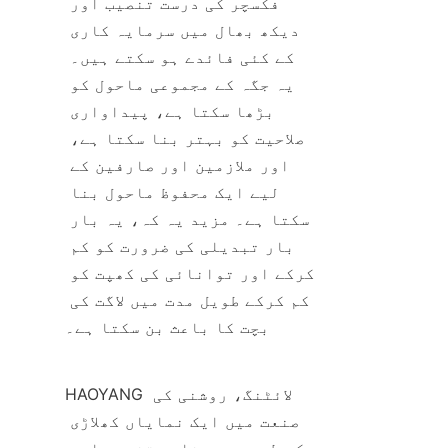
فکسچر کی درست تنصیب اور 
دیکھ بھال میں سرمایہ کاری 
کے کئی فائدے ہو سکتے ہیں۔ 
یہ جگہ کے مجموعی ماحول کو 
بڑھا سکتا ہے، پیداواری 
صلاحیت کو بہتر بنا سکتا ہے، 
اور ملازمین اور صارفین کے 
لیے ایک محفوظ ماحول بنا 
سکتا ہے۔ مزید یہ کہ، یہ بار 
بار تبدیلی کی ضرورت کو کم 
کرکے اور توانائی کی کھپت کو 
کم کرکے طویل مدت میں لاگت کی 
بچت کا باعث بن سکتا ہے۔
HAOYANG لائٹنگ، روشنی کی 
صنعت میں ایک نمایاں کھلاڑی 