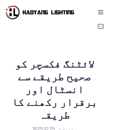
ہوم پیج
مصنوعات
لائٹنگ فکسچر کو
ہمارے بارے میں
صحیح طریقے سے
شخصیت بنائی گئی خدمت
انسٹال اور
وسائل
برقرار رکھنے کا
خبریں
طریقہ
سائنچ کی 2025.02.25