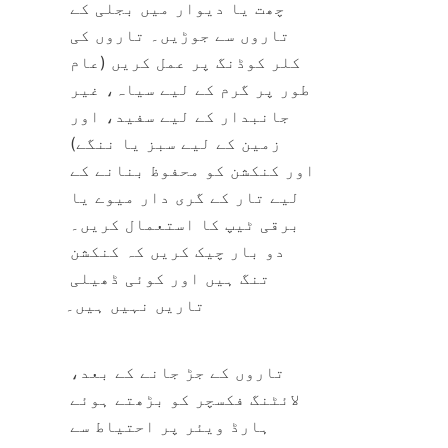
چھت یا دیوار میں بجلی کے 
تاروں سے جوڑیں۔ تاروں کی 
کلر کوڈنگ پر عمل کریں (عام 
طور پر گرم کے لیے سیاہ، غیر 
جانبدار کے لیے سفید، اور 
زمین کے لیے سبز یا ننگے) 
اور کنکشن کو محفوظ بنانے کے 
لیے تار کے گری دار میوے یا 
برقی ٹیپ کا استعمال کریں۔ 
دو بار چیک کریں کہ کنکشن 
تنگ ہیں اور کوئی ڈھیلی 
تاریں نہیں ہیں۔
تاروں کے جڑ جانے کے بعد، 
لائٹنگ فکسچر کو بڑھتے ہوئے 
ہارڈ ویئر پر احتیاط سے 