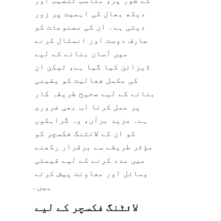
کے طور پر، مناسب تنصیب اور 
دیکھ بھال کی اہمیت پر زور 
دیتی ہے۔ ان کی مصنوعات کو 
صارف دوست اور انسٹال کرنے 
میں آسان بنانے کے لیے 
ڈیزائن کیا گیا ہے، لیکن ان 
کی مکمل فعالیت کو یقینی 
بنانے کے لیے صحیح طریقہ کار 
پر عمل کرنا اب بھی ضروری 
ہے۔ مزید برآں، وہ گراہکوں 
کو ان کے لائٹنگ فکسچر کو 
مؤثر طریقے سے برقرار رکھنے 
میں مدد کرنے کے لیے قیمتی 
وسائل اور معاونت پیش کرتے 
ہیں۔
لائٹنگ فکسچر کے لیے 