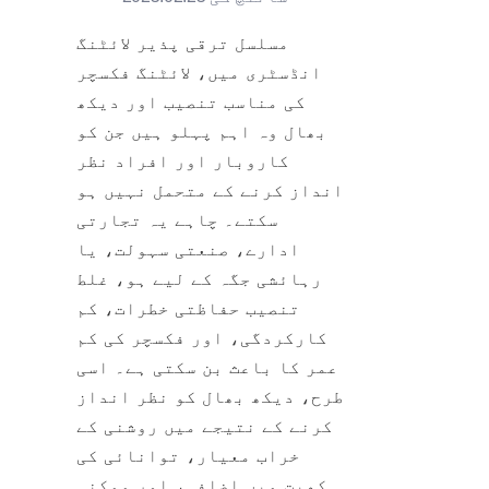
مسلسل ترقی پذیر لائٹنگ 
انڈسٹری میں، لائٹنگ فکسچر 
کی مناسب تنصیب اور دیکھ 
بھال وہ اہم پہلو ہیں جن کو 
کاروبار اور افراد نظر 
انداز کرنے کے متحمل نہیں ہو 
سکتے۔ چاہے یہ تجارتی 
ادارے، صنعتی سہولت، یا 
رہائشی جگہ کے لیے ہو، غلط 
تنصیب حفاظتی خطرات، کم 
کارکردگی، اور فکسچر کی کم 
عمر کا باعث بن سکتی ہے۔ اسی 
طرح، دیکھ بھال کو نظر انداز 
کرنے کے نتیجے میں روشنی کے 
خراب معیار، توانائی کی 
کھپت میں اضافہ، اور ممکنہ 