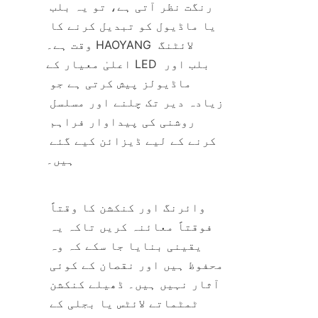
رنگت نظر آتی ہے، تو یہ بلب 
یا ماڈیول کو تبدیل کرنے کا 
وقت ہے۔ HAOYANG لائٹنگ 
اعلیٰ معیار کے LED بلب اور 
ماڈیولز پیش کرتی ہے جو 
زیادہ دیر تک چلنے اور مسلسل 
روشنی کی پیداوار فراہم 
کرنے کے لیے ڈیزائن کیے گئے 
ہیں۔
وائرنگ اور کنکشن کا وقتاً 
فوقتاً معائنہ کریں تاکہ یہ 
یقینی بنایا جا سکے کہ وہ 
محفوظ ہیں اور نقصان کے کوئی 
آثار نہیں ہیں۔ ڈھیلے کنکشن 
ٹمٹماتے لائٹس یا بجلی کے 