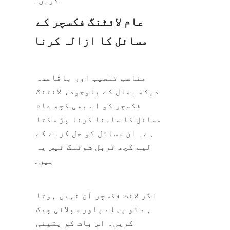
کریں۔
عام لائٹنگ فکسچر کے 
مسائل کا ازالہ کرنا
مناسب تنصیب اور باقاعدہ 
دیکھ بھال کے باوجود، لائٹنگ 
فکسچر کو اب بھی کچھ عام 
مسائل کا سامنا کرنا پڑ سکتا 
ہے۔ ان مسائل کو حل کرنے کے 
لیے کچھ ٹربل شوٹنگ ٹپس یہ 
ہیں۔
اگر لائٹ فکسچر آن نہیں ہوتا 
ہے تو پہلے پاور سپلائی چیک 
کریں۔ اس بات کو یقینی 