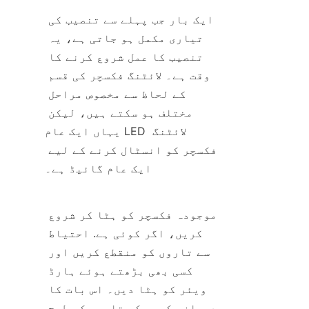
ایک بار جب پہلے سے تنصیب کی 
تیاری مکمل ہو جاتی ہے، یہ 
تنصیب کا عمل شروع کرنے کا 
وقت ہے۔ لائٹنگ فکسچر کی قسم 
کے لحاظ سے مخصوص مراحل 
مختلف ہو سکتے ہیں، لیکن 
یہاں ایک عام LED لائٹنگ 
فکسچر کو انسٹال کرنے کے لیے 
ایک عام گائیڈ ہے۔
موجودہ فکسچر کو ہٹا کر شروع 
کریں، اگر کوئی ہے. احتیاط 
سے تاروں کو منقطع کریں اور 
کسی بھی بڑھتے ہوئے ہارڈ 
ویئر کو ہٹا دیں۔ اس بات کا 
دھیان رکھیں کہ تاریں کس طرح 