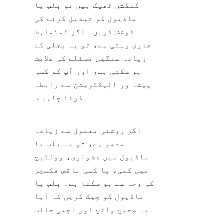
کنکشن ٹھیک ہیں تو بلب یا 
ماڈیول کو تبدیل کرنے کی 
کوشش کریں۔ اگر ٹمٹماہٹ 
جاری رہتی ہے، تو یہ بجلی کے 
زیادہ سنگین مسئلے کی علامت 
ہو سکتی ہے، اور آپ کو کسی 
پیشہ ور الیکٹریشن سے رابطہ 
کرنا چاہیے۔
اگر روشنی معمول سے زیادہ 
مدھم ہے، تو یہ بلب یا 
ماڈیول میں دشواری، وولٹیج 
میں کمی، یا کسی ناقص فکسچر 
کی وجہ سے ہو سکتا ہے۔ بلب یا 
ماڈیول کو چیک کریں کہ آیا 
یہ صحیح واٹج اور اچھی حالت 