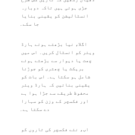
جڑی ہوئی ہیں تاکہ دوبارہ 
انسٹالیشن کو یقینی بنایا 
جا سکے۔
اگلا، نیا بڑھتے ہوئے ہارڈ 
ویئر کو انسٹال کریں۔ اس میں 
چھت یا دیوار سے بڑھتے ہوئے 
بریکٹ یا چھتری کو جوڑنا 
شامل ہو سکتا ہے۔ اس بات کو 
یقینی بنائیں کہ ہارڈ ویئر 
محفوظ طریقے سے جڑا ہوا ہے 
اور فکسچر کے وزن کو سہارا 
دے سکتا ہے۔
اب، نئے فکسچر کی تاروں کو 