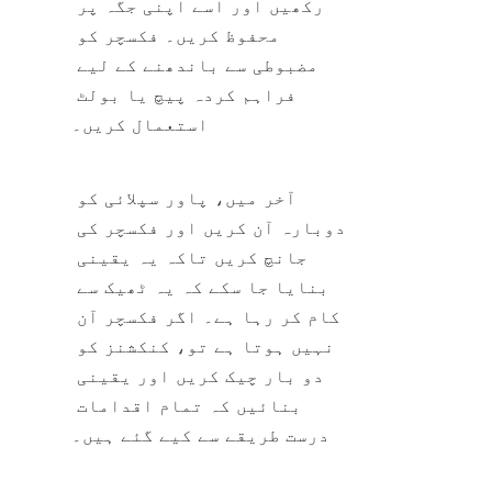
رکھیں اور اسے اپنی جگہ پر 
محفوظ کریں۔ فکسچر کو 
مضبوطی سے باندھنے کے لیے 
فراہم کردہ پیچ یا بولٹ 
استعمال کریں۔
آخر میں، پاور سپلائی کو 
دوبارہ آن کریں اور فکسچر کی 
جانچ کریں تاکہ یہ یقینی 
بنایا جا سکے کہ یہ ٹھیک سے 
کام کر رہا ہے۔ اگر فکسچر آن 
نہیں ہوتا ہے تو، کنکشنز کو 
دو بار چیک کریں اور یقینی 
بنائیں کہ تمام اقدامات 
درست طریقے سے کیے گئے ہیں۔