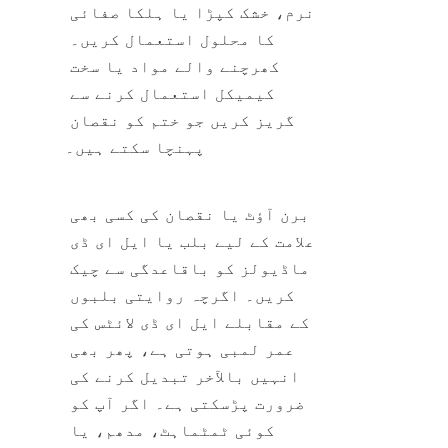
نرم، خشک کپڑا یا ہلکا صفائی 
کا محلول استعمال کریں۔ 
کھرچنے والے مواد یا سخت 
کیمیکل استعمال کرنے سے 
گریز کریں جو ختم کو نقصان 
پہنچا سکتے ہیں۔
برن آؤٹ یا نقصان کی کسی بھی 
علامت کے لیے بلب یا ایل ای ڈی 
ماڈیولز کو باقاعدگی سے چیک 
کریں۔ اگرچہ روایتی بلبوں 
کے مقابلے ایل ای ڈی لائٹس کی 
عمر لمبی ہوتی ہے، پھر بھی 
انہیں بالآخر تبدیل کرنے کی 
ضرورت پڑسکتی ہے۔ اگر آپ کو 
کوئی ٹمٹماہٹ، مدھم، یا 