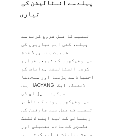
پہلے سے انسٹالیشن کی 
تیاری
تنصیب کا عمل شروع کرنے سے 
پہلے، کئی اہم تیاریوں کی 
ضرورت ہے۔ پہلا قدم 
مینوفیکچرر کے ذریعہ فراہم 
کردہ انسٹالیشن ہدایات کو 
احتیاط سے پڑھنا اور سمجھنا 
ہے۔ HAOYANG لائٹنگ، ایک 
سرکردہ ایل ای ڈی 
مینوفیکچرر ہونے کے ناطے، 
تنصیب کے عمل میں صارفین کی 
رہنمائی کے لیے اپنے لائٹنگ 
فکسچر کے ساتھ تفصیلی اور 
واضح ہدایات فراہم کرتی ہے۔