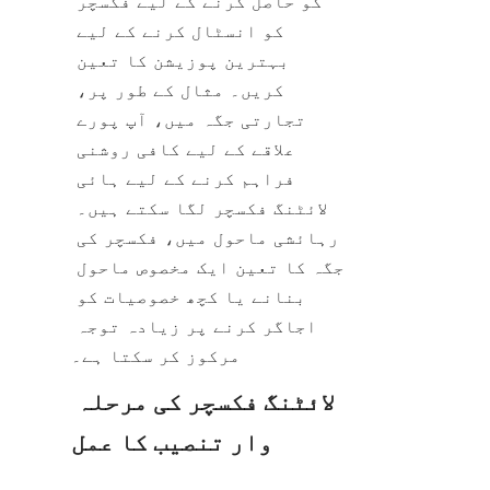
کو حاصل کرنے کے لیے فکسچر 
کو انسٹال کرنے کے لیے 
بہترین پوزیشن کا تعین 
کریں۔ مثال کے طور پر، 
تجارتی جگہ میں، آپ پورے 
علاقے کے لیے کافی روشنی 
فراہم کرنے کے لیے ہائی 
لائٹنگ فکسچر لگا سکتے ہیں۔ 
رہائشی ماحول میں، فکسچر کی 
جگہ کا تعین ایک مخصوص ماحول 
بنانے یا کچھ خصوصیات کو 
اجاگر کرنے پر زیادہ توجہ 
مرکوز کر سکتا ہے۔
لائٹنگ فکسچر کی مرحلہ 
وار تنصیب کا عمل