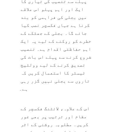
پہلے سے تنصیب کی تیاری کا 
ایک اور اہم پہلو اس علاقے 
میں بجلی کی فراہمی کو بند 
کرنا ہے جہاں فکسچر نصب کیا 
جائے گا۔ بجلی کے جھٹکے کے 
خطرے کو روکنے کے لیے یہ ایک 
اہم حفاظتی اقدام ہے۔ تنصیب 
شروع کرنے سے پہلے اس بات کی 
تصدیق کرنے کے لیے وولٹیج 
ٹیسٹر کا استعمال کریں کہ 
تاروں سے بجلی نہیں گزر رہی 
ہے۔
اس کے علاوہ، لائٹنگ فکسچر کے 
مقام اور ترتیب پر بھی غور 
کریں۔ مطلوبہ روشنی کے اثر 