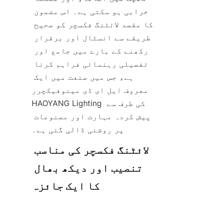
خرابی ہو سکتی ہے۔ اس مضمون 
کا مقصد لائٹنگ فکسچر کو صحیح 
طریقے سے انسٹال اور برقرار 
رکھنے کے بارے میں جامع اور 
تفصیلی رہنمائی فراہم کرنا 
ہے، جس میں صنعت میں ایک 
معروف ایل ای ڈی مینوفیکچرر 
HAOYANG Lighting کی طرف سے 
پیش کردہ مہارت اور مصنوعات 
پر روشنی ڈالی گئی ہے۔
لائٹنگ فکسچر کی مناسب 
تنصیب اور دیکھ بھال 
کا ایک جائزہ