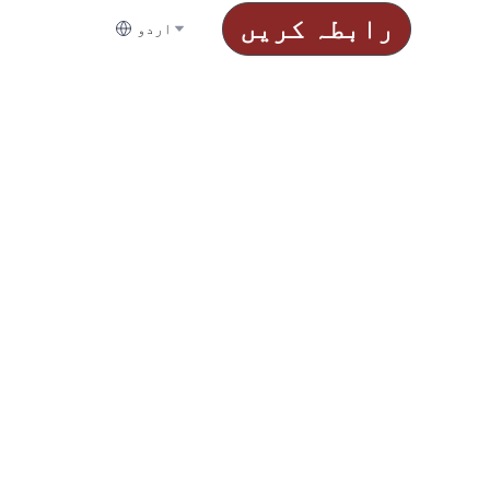
رابطہ کریں
اردو