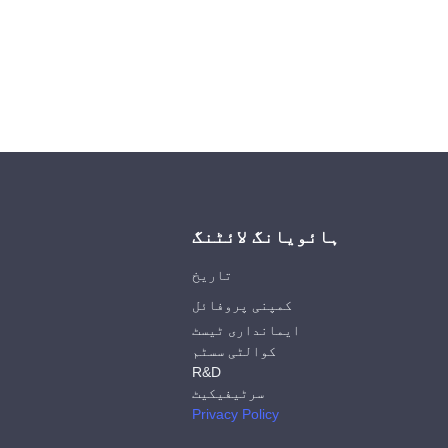
ہائویانگ لائٹنگ
تاریخ
کمپنی پروفائل
ایمانداری ٹیسٹ
کوالٹی سسٹم
R&D
سرٹیفیکیٹ
Privacy Policy