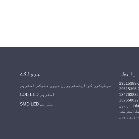
رابطہ
پروڈکٹ
سیلیکون کو-ایکسٹریوژن نیون فلیکس اسٹرپس
COB LED اسٹرپس
SMD LED اسٹرپس
info@h
گ اسٹریٹ،
نزین، چین