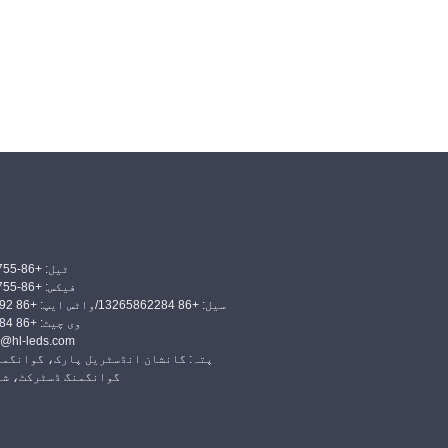
ٹیل: +86-755-29515388
فیکس: +86-755-29515396
سیل: +86 13265862284/واٹس ایپ: +86 18476328592
وی چیٹ: +86 13265862284
ای میل: l-leds.com
پتہ: گانشان انڈسٹریل پارک، گوانگمن
گوانگمنگ ڈسٹرکٹ، شی