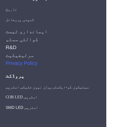
تاریخ
کمپنی پروفائل
ایمانداری ٹیسٹ
کوالٹی سسٹم
R&D
سرٹیفیکیٹ
Privacy Policy
پروڈکٹ
سیلیکون کو-ایکسٹریوژن نیون فلیکس اسٹرپس
COB LED اسٹرپس
SMD LED اسٹرپس
UR