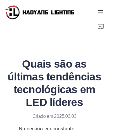
Página Inicial
Produto
Quais são as
Sobre Nós
últimas tendências
Serviço Personalizado
tecnológicas em
Recurso
LED líderes
Notícias
Criado em 2025.03.03
No cenário em constante 