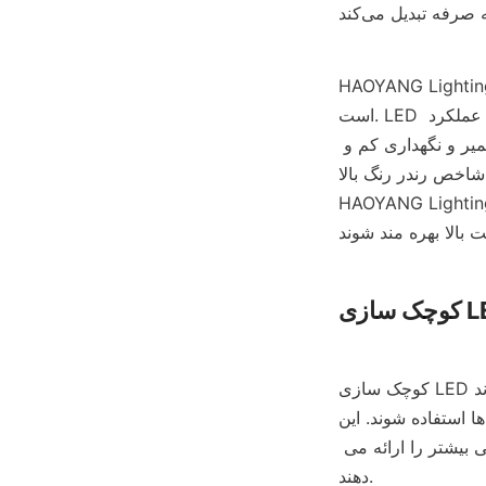
HAOYANG  متعهد به ارائه محصولات روشنایی LED با کیفیت بالا و کم مصرف به مشتریان خود 
است. LED های با راندمان بالا برای مطابقت با آخرین استانداردهای صنعت برای بهره وری انرژی و عملکرد 
طراحی شده اند و طیف وسیعی از ویژگی ها و مزایا از جمله طول عمر طولانی، تعمیر و نگهداری کم و 
شاخص رندر رنگ بالا (CRI) را ارائه می دهند. با استفاده از محصولات نورپردازی LED با کارایی بالا 
HAOYA، مشاغل و مصرف کنندگان می توانند مصرف انرژی و اثرات زیست محیطی خود را 
کوچک سازی LED ها در سال های اخیر روند قابل توجهی داشته است، زیرا تولید کنندگان توانسته اند LED های 
ده شوند. این LED های 
کوچکتر چندین مزیت از جمله مصرف انرژی کمتر، روشنایی بیشتر و انعطاف پذیری طراحی بیشتر را ارائه می 
دهند.