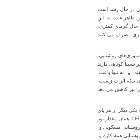
LED های با راندمان بالا 
این LED ها به گونه ای 
طراحی شده اند که درصد بیشتری از انرژی الکتریکی را به نور تبدیل می کنند و در عین حال گرمای کمتری 
یکی از مزیت های اصلی ال ای دی های با راندمان بالا عمر طولانی آنهاست. برخلاف فناوری‌های روشنایی 
نسبتاً کوتاهی دارند، LED‌های با راندمان بالا 
می‌توانند ده‌ها هزار ساعت دوام بیاورند و نیاز به تعویض و نگهداری مکرر را کاهش دهند. این نه تنها باعث 
صرفه جویی در هزینه های کسب و کار و مصرف کنندگان در هزینه های روشنایی می شود، بلکه اثرات زیست 
یکی دیگر از مزایای LED های با راندمان بالا، بهره وری انرژی آنها است. با استفاده از توان کمتر برای تولید 
همان مقدار نور، LED های با راندمان بالا می توانند مصرف انرژی و قبض برق را به میزان قابل توجهی کاهش 
دهند. علاوه بر این، ال‌ای‌دی‌های با راندمان بالا را می‌توان در طیف وسیعی از کاربردها، از روشنایی مسکونی و 
تجاری گرفته تا نورپردازی در فضای باز و صنعتی، استفاده کرد و آنها را به یک راه‌حل روشنایی همه کاره و 