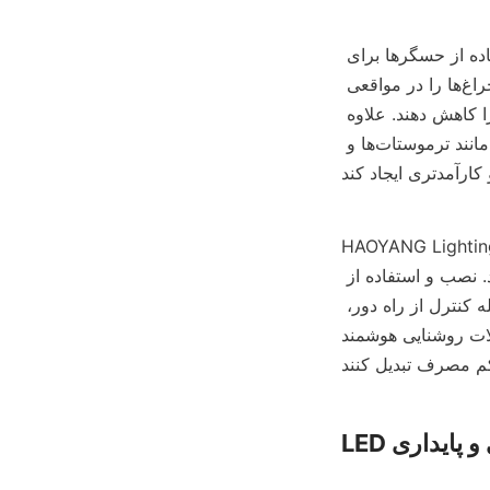
یکی دیگر از مزایای سیستم های روشنایی هوشمند بهره وری انرژی آنها است. با استفاده از حسگرها برای 
تشخیص حضور افراد در یک اتاق، سیستم‌های روشنایی هوشمند می‌توانند به طور خودکار چراغ‌ها را در مواقعی 
که نیازی به آن‌ها نیست خاموش کنند و در مصرف انرژی صرفه‌جویی کنند و قبض برق را کاهش دهند. علاوه 
بر این، سیستم‌های روشنایی هوشمند را می‌توان با سایر دستگاه‌های خانه هوشمند، مانند ترموستات‌ها و 
HAOYA، ارائه دهنده پیشرو راه حل های روشنایی، طیف وسیعی از محصولات روشنایی هوشمند 
را ارائه می دهد که برای رفع نیازهای مشاغل و مصرف کنندگان طراحی شده اند. نصب و استفاده از 
سیستم‌های روشنایی هوشمند آن‌ها آسان است و طیف وسیعی از ویژگی‌ها و مزایا از جمله کنترل از راه دور، 
ه می‌کنند. با محصولات روشنایی هوشمند HAOYANG Lighting، 
 و پایداری