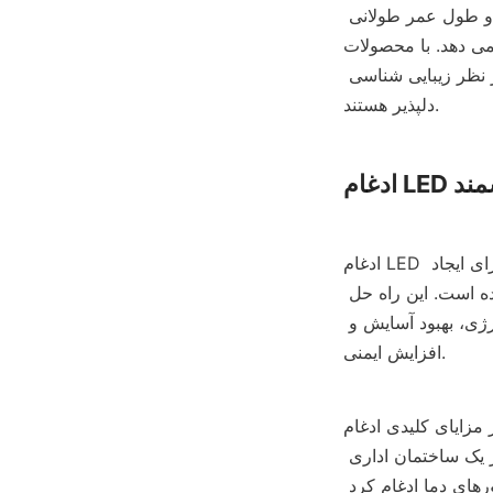
موجود است و طیف وسیعی از ویژگی ها و مزایا از جمله روشنایی بالا، مصرف انرژی کم و طول عمر طولانی 
ت LED مینیاتوری HAOYANG Lighting، کسب و کارها و مصرف کنندگان می 
توانند راه حل های نورپردازی خلاقانه و هیجان انگیزی ایجاد کنند که هم کاربردی و هم از نظر زیبایی شناسی 
دلپذیر هستند.
شمند
ادغام LED با سایر فناوری‌ها مانند سنسورها، کنترل‌ها و فناوری‌های اتصال، فرصت‌های جدیدی را برای ایجاد 
راه‌حل‌های روشنایی هوشمند که می‌توانند با نیازهای کاربر و محیط سازگار شوند، باز کرده است. این راه حل 
های روشنایی هوشمند طیف وسیعی از مزایا را ارائه می دهند، از جمله صرفه جویی در انرژی، بهبود آسایش و 
افزایش ایمنی.
غام LED با سایر فناوری ها، توانایی ایجاد سیستم های روشنایی است که بر اساس 
ترجیحات کاربر و شرایط محیطی قابل کنترل و سفارشی سازی است. به عنوان مثال، در یک ساختمان اداری 
هوشمند، سیستم روشنایی را می توان با سنسورهای اشغال، سنسورهای نور روز و سنسورهای دما ادغام کرد 