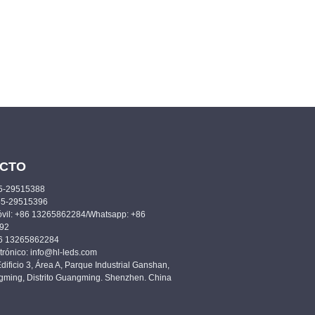
CTO
55-29515388
55-29515396
óvil: +86 13265862284/Whatsapp: +86
92
86 13265862284
trónico: info@hl-leds.com
Edificio 3, Área A, Parque Industrial Ganshan,
gming, Distrito Guangming. Shenzhen. China