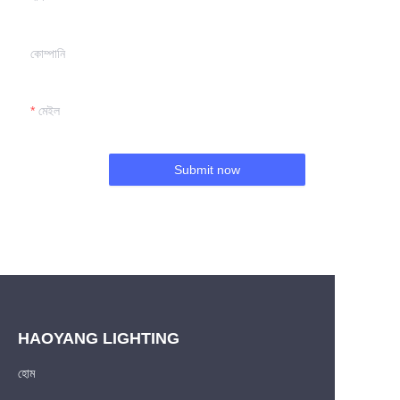
কোম্পানি
মেইল
Submit now
HAOYANG LIGHTING
হোম