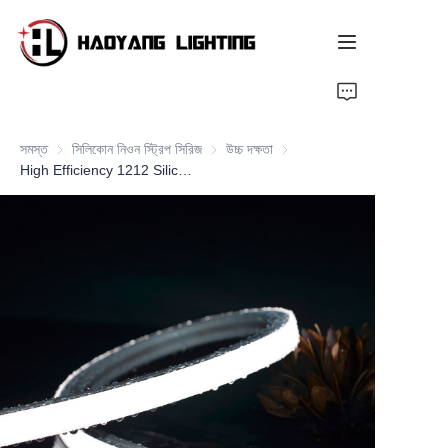
হোম পেজ
সমস্ত
সিলিকোন নিওন স্ট্রিপ সিরিজ
সিলিকোন নিওন স্ট্রিপ সিরিজ
উচ্চ দক্ষতা
উচ্চ দক্ষতা
পণ্য
High Efficiency 1212 Silicone LED Neon Flex Strips, Top Bend
আমাদের সম্পর্কে
কাস্টমাইজড সেবা
সম্পদ
সংবাদ