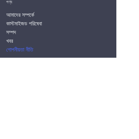
পণ্য
আমাদের সম্পর্কে
কাস্টমাইজড পরিষেবা
সম্পদ
খবর
BN
গোপনীয়তা নীতি
PRODUCT
সিলিকন কো-এক্সট্রুশন নিওনফ্লেক্স স্ট্রিপ
COB LED Strips
এসএমডি এলইডি স্ট্রিপ
CONTACT