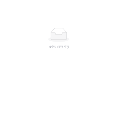
এখনও কোন পণ্য