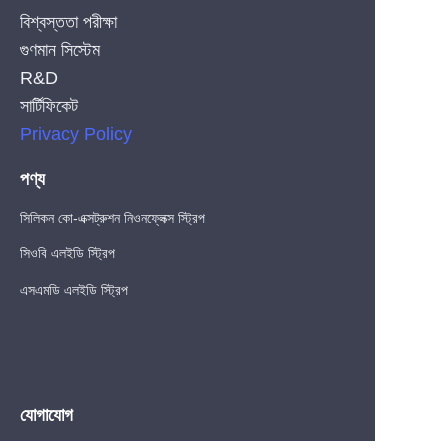
বিশ্বস্ততা পরীক্ষা
গুণমান সিস্টেম
R&D
সার্টিফিকেট
Privacy Policy
পণ্য
সিলিকন কো-এক্সট্রুশন নিওনফ্লেক্স স্ট্রিপ
সিওবি এলইডি স্ট্রিপ
এসএমডি এলইডি স্ট্রিপ
BN
যোগাযোগ